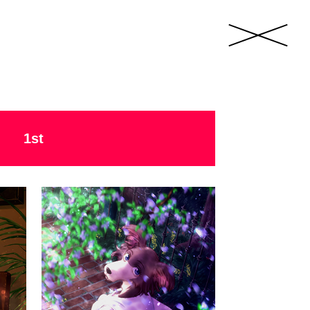
close
1st