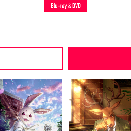
Blu-
ray
&
DVD