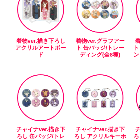
着物ver.描き下ろし
着物ver.グラフアー
着
アクリルアートボー
ト 缶バッジ/トレー
ト
ド
ディング(全8種)
ン
チャイナver.描き下
チャイナver.描き下
チ
ろし 缶バッジ/トレ
ろし アクリルキーホ
ろ