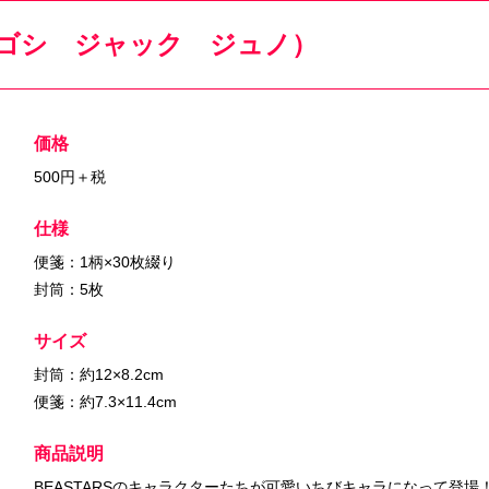
レゴシ ジャック ジュノ）
価格
500円＋税
仕様
便箋：1柄×30枚綴り
封筒：5枚
サイズ
封筒：約12×8.2cm
便箋：約7.3×11.4cm
商品説明
BEASTARSのキャラクターたちが可愛いちびキャラになって登場