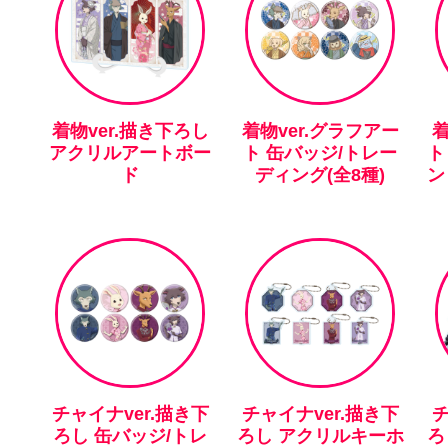
着物ver.描き下ろし
着物ver.グラフアー
着
アクリルアートボー
ト 缶バッジ/トレー
ト
ド
ディング(全8種)
ン
チャイナver.描き下
チャイナver.描き下
チ
ろし 缶バッジ/トレ
ろし アクリルキーホ
ろ