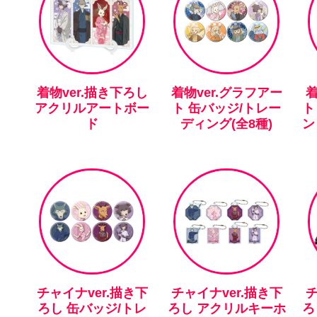
着物ver.描き下ろし
着物ver.グラフアー
着
アクリルアートボー
ト 缶バッジ/トレー
ト
ド
ディング(全8種)
ン
チャイナver.描き下
チャイナver.描き下
チ
ろし 缶バッジ/トレ
ろし アクリルキーホ
ろ