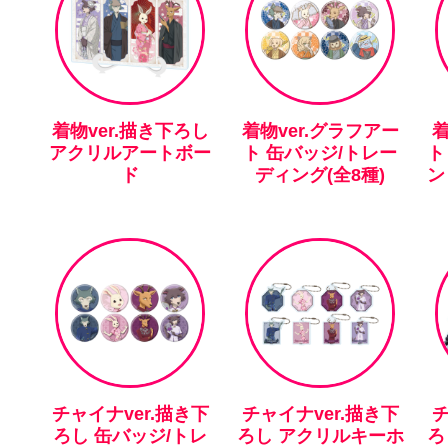
着物ver.描き下ろし
着物ver.グラフアー
着
アクリルアートボー
ト 缶バッジ/トレー
ト
ド
ディング(全8種)
ン
チャイナver.描き下
チャイナver.描き下
チ
ろし 缶バッジ/トレ
ろし アクリルキーホ
ろ